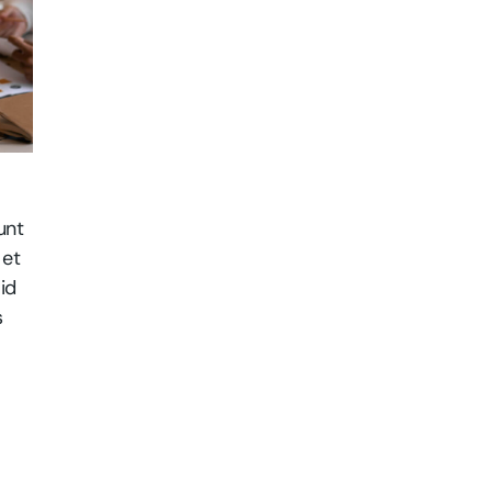
unt
 et
id
s