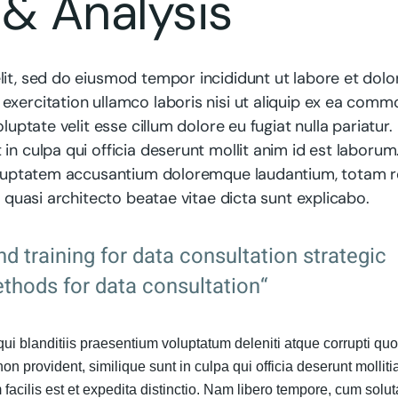
& Analysis
lit, sed do eiusmod tempor incididunt ut labore et dolo
exercitation ullamco laboris nisi ut aliquip ex ea com
luptate velit esse cillum dolore eu fugiat nulla pariatur.
in culpa qui officia deserunt mollit anim id est laborum
 voluptatem accusantium doloremque laudantium, totam 
t quasi architecto beatae vitae dicta sunt explicabo.
nd training for data consultation strategic
thods for data consultation“
ui blanditiis praesentium voluptatum deleniti atque corrupti qu
on provident, similique sunt in culpa qui officia deserunt molliti
facilis est et expedita distinctio. Nam libero tempore, cum solut