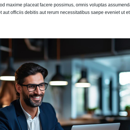
 quod maxime placeat facere possimus, omnis voluptas assumend
ut officiis debitis aut rerum necessitatibus saepe eveniet ut et