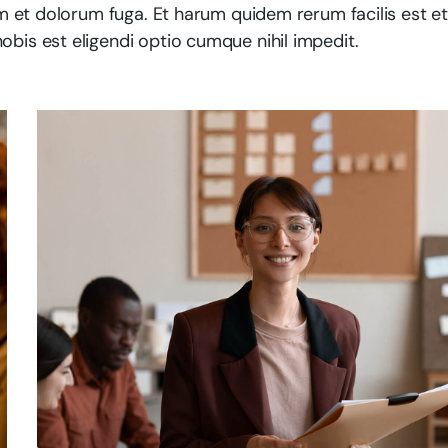
rum et dolorum fuga. Et harum quidem rerum facilis est e
obis est eligendi optio cumque nihil impedit.