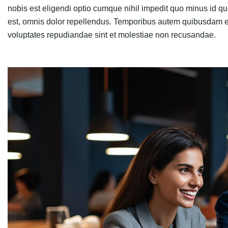
nobis est eligendi optio cumque nihil impedit quo minus id
est, omnis dolor repellendus. Temporibus autem quibusdam et a
voluptates repudiandae sint et molestiae non recusandae.