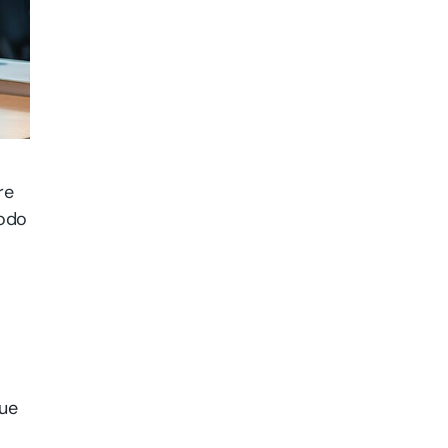
re
modo
que