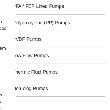
PFA / FEP Lined Pumps
re
Polypropylene (PP) Pumps
modo
PVDF Pumps
.
rem
Low Flow Pumps
Thermic Fluid Pumps
Non-clog Pumps
os
a
a