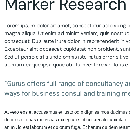
Marker Research 
Lorem ipsum dolor sit amet, consectetur adipiscing e
magna aliqua. Ut enim ad minim veniam, quis nostrud 
consequat. Duis aute irure dolor in reprehenderit in vo
Excepteur sint occaecat cupidatat non proident, sunt 
Sed ut perspiciatis unde omnis iste natus error sit
aperiam, eaque ipsa quae ab illo inventore veritatis e
”Gurus offers full range of consultancy a
ways for business consul and training me
At vero eos et accusamus et iusto odio dignissimos ducimus q
dolores et quas molestias excepturi sint occaecati cupiditate n
animi, id est laborum et dolorum fuga. Et harum quidem rerum 