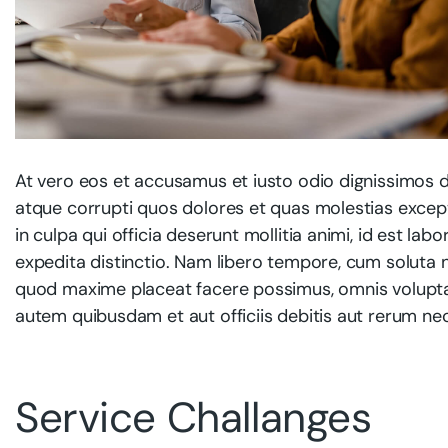
At vero eos et accusamus et iusto odio dignissimos d
atque corrupti quos dolores et quas molestias exceptu
in culpa qui officia deserunt mollitia animi, id est l
expedita distinctio. Nam libero tempore, cum soluta n
quod maxime placeat facere possimus, omnis volupt
autem quibusdam et aut officiis debitis aut rerum ne
Service Challanges