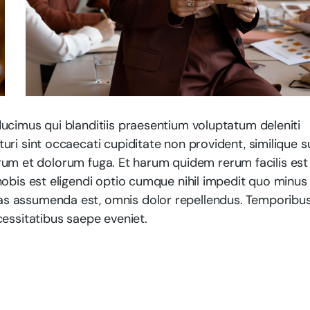
ucimus qui blanditiis praesentium voluptatum deleniti
ri sint occaecati cupiditate non provident, similique s
aborum et dolorum fuga. Et harum quidem rerum facilis est
obis est eligendi optio cumque nihil impedit quo minus 
as assumenda est, omnis dolor repellendus. Temporibu
cessitatibus saepe eveniet.