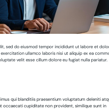
lit, sed do eiusmod tempor incididunt ut labore et dolo
exercitation ullamco laboris nisi ut aliquip ex ea com
luptate velit esse cillum dolore eu fugiat nulla pariatur.
mus qui blanditiis praesentium voluptatum deleniti at
t occaecati cupiditate non provident, similique sunt in