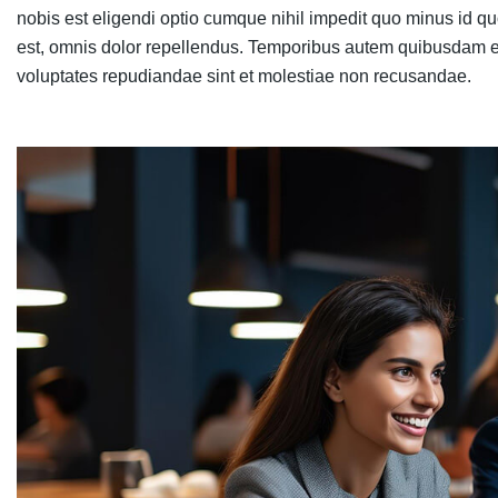
nobis est eligendi optio cumque nihil impedit quo minus id
est, omnis dolor repellendus. Temporibus autem quibusdam et a
voluptates repudiandae sint et molestiae non recusandae.