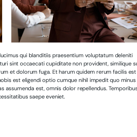
ucimus qui blanditiis praesentium voluptatum deleniti
ri sint occaecati cupiditate non provident, similique s
aborum et dolorum fuga. Et harum quidem rerum facilis est
obis est eligendi optio cumque nihil impedit quo minus 
as assumenda est, omnis dolor repellendus. Temporibu
cessitatibus saepe eveniet.