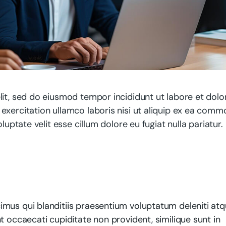
lit, sed do eiusmod tempor incididunt ut labore et dolo
exercitation ullamco laboris nisi ut aliquip ex ea com
luptate velit esse cillum dolore eu fugiat nulla pariatur.
mus qui blanditiis praesentium voluptatum deleniti at
t occaecati cupiditate non provident, similique sunt in