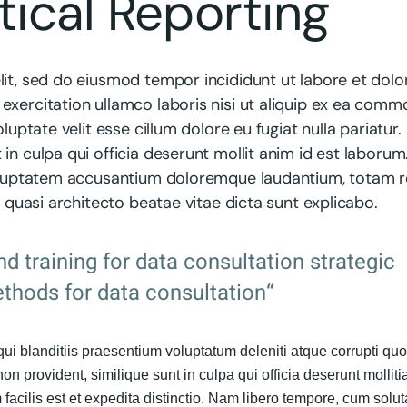
stical Reporting
lit, sed do eiusmod tempor incididunt ut labore et dolo
exercitation ullamco laboris nisi ut aliquip ex ea com
luptate velit esse cillum dolore eu fugiat nulla pariatur.
in culpa qui officia deserunt mollit anim id est laborum
 voluptatem accusantium doloremque laudantium, totam 
t quasi architecto beatae vitae dicta sunt explicabo.
nd training for data consultation strategic
thods for data consultation“
ui blanditiis praesentium voluptatum deleniti atque corrupti qu
on provident, similique sunt in culpa qui officia deserunt molliti
facilis est et expedita distinctio. Nam libero tempore, cum solut