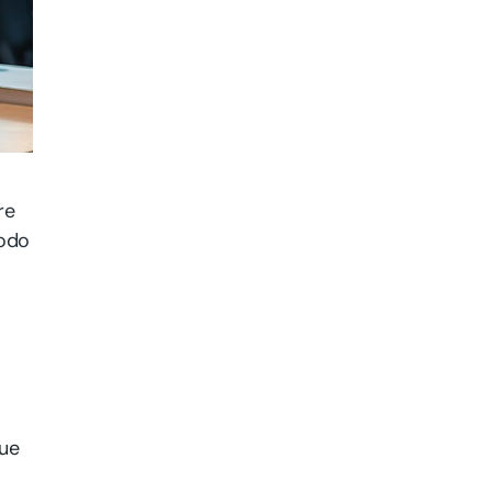
re
modo
que