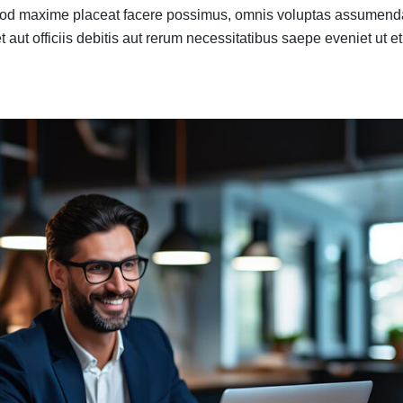
 quod maxime placeat facere possimus, omnis voluptas assumend
ut officiis debitis aut rerum necessitatibus saepe eveniet ut et