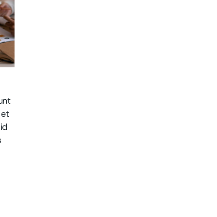
unt
 et
id
s