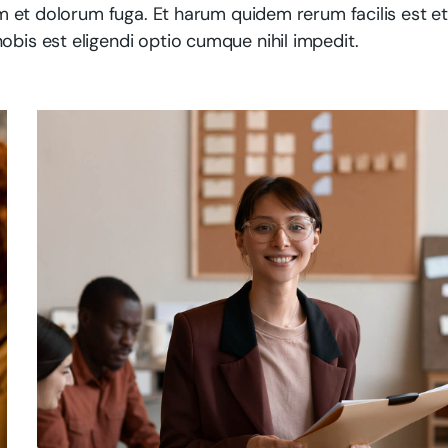
rum et dolorum fuga. Et harum quidem rerum facilis est e
obis est eligendi optio cumque nihil impedit.