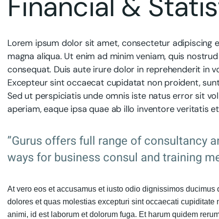
Financial & Stati
Lorem ipsum dolor sit amet, consectetur adipiscing e
magna aliqua. Ut enim ad minim veniam, quis nostrud 
consequat. Duis aute irure dolor in reprehenderit in vo
Excepteur sint occaecat cupidatat non proident, sunt 
Sed ut perspiciatis unde omnis iste natus error sit
aperiam, eaque ipsa quae ab illo inventore veritatis e
”Gurus offers full range of consultancy a
ways for business consul and training me
At vero eos et accusamus et iusto odio dignissimos ducimus q
dolores et quas molestias excepturi sint occaecati cupiditate n
animi, id est laborum et dolorum fuga. Et harum quidem rerum 