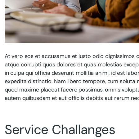
At vero eos et accusamus et iusto odio dignissimos d
atque corrupti quos dolores et quas molestias exceptu
in culpa qui officia deserunt mollitia animi, id est l
expedita distinctio. Nam libero tempore, cum soluta n
quod maxime placeat facere possimus, omnis volupt
autem quibusdam et aut officiis debitis aut rerum ne
Service Challanges