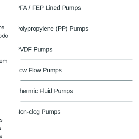
PFA / FEP Lined Pumps
re
Polypropylene (PP) Pumps
modo
PVDF Pumps
.
rem
Low Flow Pumps
Thermic Fluid Pumps
Non-clog Pumps
os
a
a