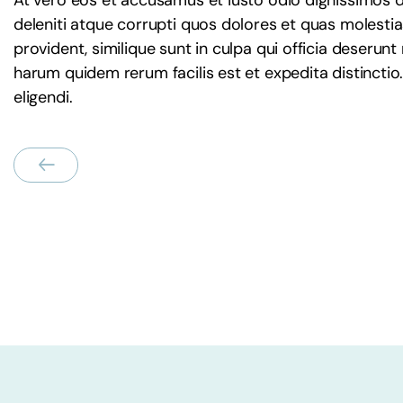
At vero eos et accusamus et iusto odio dignissimos 
deleniti atque corrupti quos dolores et quas molestia
provident, similique sunt in culpa qui officia deserunt
harum quidem rerum facilis est et expedita distincti
eligendi.