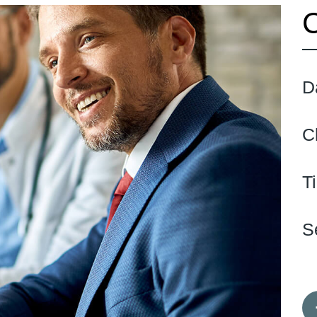
D
C
T
S