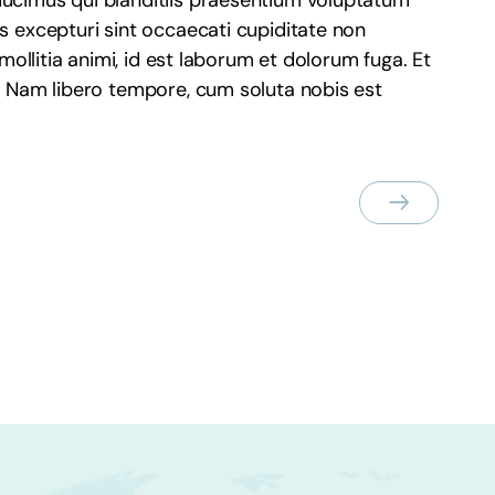
ducimus qui blanditiis praesentium voluptatum
s excepturi sint occaecati cupiditate non
 mollitia animi, id est laborum et dolorum fuga. Et
o. Nam libero tempore, cum soluta nobis est